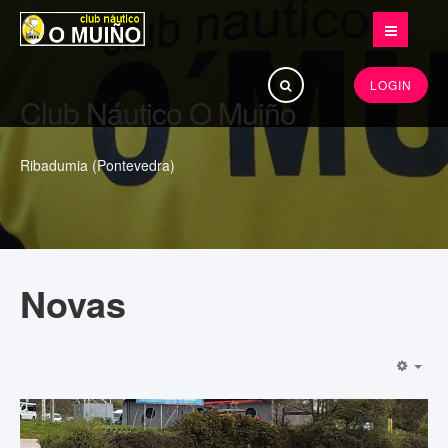
Buscar...
LOGIN
Club Náutico O Muiño
Ribadumia (Pontevedra)
Novas
EMP