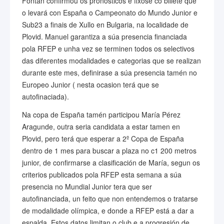
Fontán confirmou os pronosticos e fixose co billete que
o levará con España o Campeonato do Mundo Junior e
Sub23 a finais de Xullo en Bulgaria, na localidade de
Plovid. Manuel garantiza a súa presencia financiada
pola RFEP e unha vez se terminen todos os selectivos
das diferentes modalidades e categorias que se realizan
durante este mes, definirase a súa presencia tamén no
Europeo Junior ( nesta ocasion terá que se
autofinaciada).
Na copa de España tamén participou María Pérez
Aragunde, outra seria candidata a estar tamen en
Plovid, pero terá que esperar a 2º Copa de España
dentro de 1 mes para buscar a plaza no c1 200 metros
junior, de confirmarse a clasificación de María, segun os
criterios publicados pola RFEP esta semana a súa
presencia no Mundial Junior tera que ser
autofinanciada, un feito que non entendemos o tratarse
de modalidade olímpica, e donde a RFEP está a dar a
espalda. Estos datos limitan o club e a progresión de