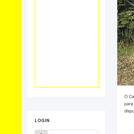
O Ca
para
dispu
LOGIN